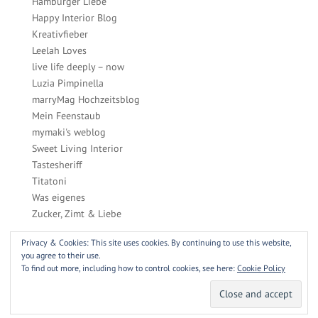
Hamburger Liebe
Happy Interior Blog
Kreativfieber
Leelah Loves
live life deeply – now
Luzia Pimpinella
marryMag Hochzeitsblog
Mein Feenstaub
mymaki's weblog
Sweet Living Interior
Tastesheriff
Titatoni
Was eigenes
Zucker, Zimt & Liebe
Privacy & Cookies: This site uses cookies. By continuing to use this website,
you agree to their use.
To find out more, including how to control cookies, see here:
Cookie Policy
WordPress Themes designed by Designers Inn