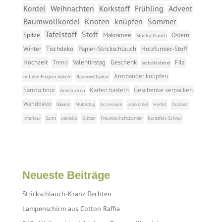
Kordel
Weihnachten
Korkstoff
Frühling
Advent
Baumwollkordel
Knoten
knüpfen
Sommer
Tafelstoff
Stoff
Spitze
Makramee
Ostern
Strickschlauch
Winter
Tischdeko
Papier-Strickschlauch
Holzfurnier-Stoff
Hochzeit
Trend
Valentinstag
Geschenk
Filz
selbstklebend
Armbänder knüpfen
mit den Fingern häkeln
Baumwollspitze
Samtschnur
Karten basteln
Geschenke verpacken
Armstricken
Wanddeko
häkeln
Muttertag
Accessoire
Jutekordel
Herbst
Outdoor
Interieur
Samt
utensilo
Glitzer
Freundschaftsbänder
Kunstfell-Schnur
Neueste Beiträge
Strickschlauch-Kranz flechten
Lampenschirm aus Cotton Raffia