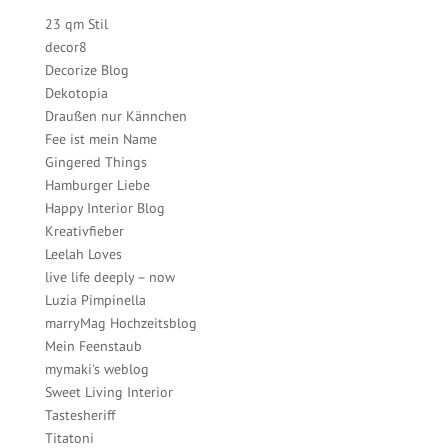
23 qm Stil
decor8
Decorize Blog
Dekotopia
Draußen nur Kännchen
Fee ist mein Name
Gingered Things
Hamburger Liebe
Happy Interior Blog
Kreativfieber
Leelah Loves
live life deeply – now
Luzia Pimpinella
marryMag Hochzeitsblog
Mein Feenstaub
mymaki's weblog
Sweet Living Interior
Tastesheriff
Titatoni