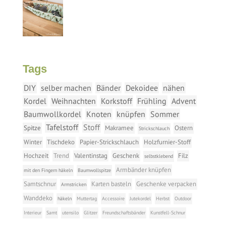
Tags
DIY
selber machen
Bänder
Dekoidee
nähen
Kordel
Weihnachten
Korkstoff
Frühling
Advent
Baumwollkordel
Knoten
knüpfen
Sommer
Tafelstoff
Stoff
Spitze
Makramee
Ostern
Strickschlauch
Winter
Tischdeko
Papier-Strickschlauch
Holzfurnier-Stoff
Hochzeit
Trend
Valentinstag
Geschenk
Filz
selbstklebend
Armbänder knüpfen
mit den Fingern häkeln
Baumwollspitze
Samtschnur
Karten basteln
Geschenke verpacken
Armstricken
Wanddeko
häkeln
Muttertag
Accessoire
Jutekordel
Herbst
Outdoor
Interieur
Samt
utensilo
Glitzer
Freundschaftsbänder
Kunstfell-Schnur