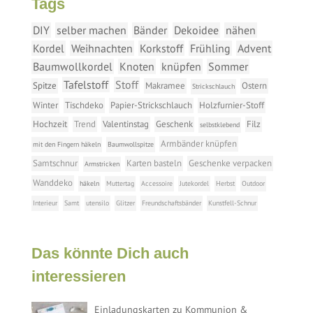
Tags
DIY
selber machen
Bänder
Dekoidee
nähen
Kordel
Weihnachten
Korkstoff
Frühling
Advent
Baumwollkordel
Knoten
knüpfen
Sommer
Tafelstoff
Stoff
Spitze
Makramee
Ostern
Strickschlauch
Winter
Tischdeko
Papier-Strickschlauch
Holzfurnier-Stoff
Hochzeit
Trend
Valentinstag
Geschenk
Filz
selbstklebend
Armbänder knüpfen
mit den Fingern häkeln
Baumwollspitze
Samtschnur
Karten basteln
Geschenke verpacken
Armstricken
Wanddeko
häkeln
Muttertag
Accessoire
Jutekordel
Herbst
Outdoor
Interieur
Samt
utensilo
Glitzer
Freundschaftsbänder
Kunstfell-Schnur
Das könnte Dich auch
interessieren
Einladungskarten zu Kommunion &