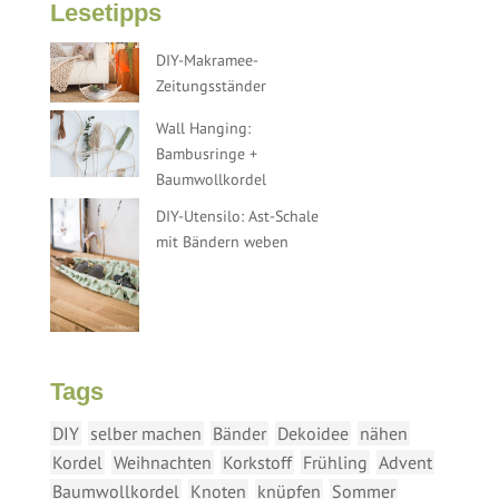
Lesetipps
DIY-Makramee-
Zeitungsständer
Wall Hanging:
Bambusringe +
Baumwollkordel
DIY-Utensilo: Ast-Schale
mit Bändern weben
Tags
DIY
selber machen
Bänder
Dekoidee
nähen
Kordel
Weihnachten
Korkstoff
Frühling
Advent
Baumwollkordel
Knoten
knüpfen
Sommer