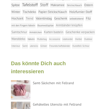
Tafelstoff
Stoff
Spitze
Makramee
Ostern
Strickschlauch
Winter
Tischdeko
Papier-Strickschlauch
Holzfurnier-Stoff
Hochzeit
Trend
Valentinstag
Geschenk
Filz
selbstklebend
Armbänder knüpfen
mit den Fingern häkeln
Baumwollspitze
Samtschnur
Karten basteln
Geschenke verpacken
Armstricken
Wanddeko
häkeln
Muttertag
Accessoire
Jutekordel
Herbst
Outdoor
Interieur
Samt
utensilo
Glitzer
Freundschaftsbänder
Kunstfell-Schnur
Das könnte Dich auch
interessieren
Samt-Säckchen mit Fellrand
Gehäkeltes Utensilo mit Fellrand