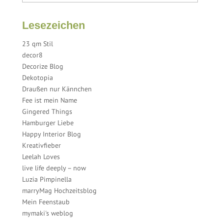
Lesezeichen
23 qm Stil
decor8
Decorize Blog
Dekotopia
Draußen nur Kännchen
Fee ist mein Name
Gingered Things
Hamburger Liebe
Happy Interior Blog
Kreativfieber
Leelah Loves
live life deeply – now
Luzia Pimpinella
marryMag Hochzeitsblog
Mein Feenstaub
mymaki's weblog