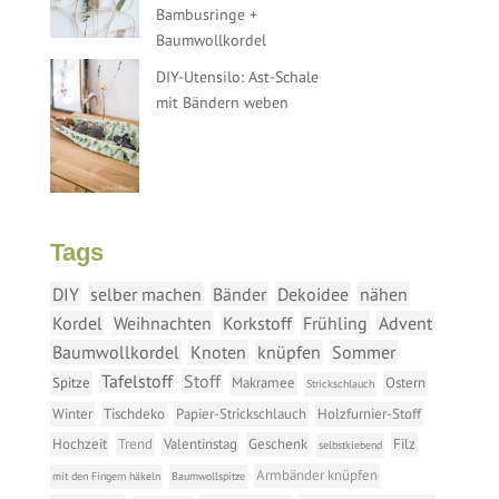
Bambusringe +
Baumwollkordel
DIY-Utensilo: Ast-Schale
mit Bändern weben
Tags
DIY
selber machen
Bänder
Dekoidee
nähen
Kordel
Weihnachten
Korkstoff
Frühling
Advent
Baumwollkordel
Knoten
knüpfen
Sommer
Tafelstoff
Stoff
Spitze
Makramee
Ostern
Strickschlauch
Winter
Tischdeko
Papier-Strickschlauch
Holzfurnier-Stoff
Hochzeit
Trend
Valentinstag
Geschenk
Filz
selbstklebend
Armbänder knüpfen
mit den Fingern häkeln
Baumwollspitze