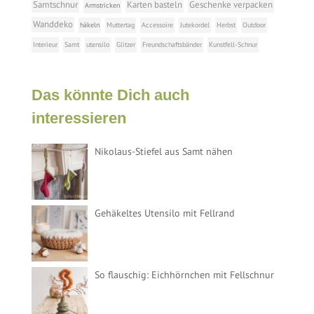
Samtschnur
Karten basteln
Geschenke verpacken
Armstricken
Wanddeko
häkeln
Muttertag
Accessoire
Jutekordel
Herbst
Outdoor
Interieur
Samt
utensilo
Glitzer
Freundschaftsbänder
Kunstfell-Schnur
Das könnte Dich auch
interessieren
Nikolaus-Stiefel aus Samt nähen
Gehäkeltes Utensilo mit Fellrand
So flauschig: Eichhörnchen mit Fellschnur