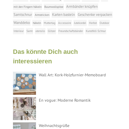
Armbänder knüpfen
mit den Fingern häkeln
Baumwollspitze
Samtschnur
Karten basteln
Geschenke verpacken
Armstricken
Wanddeko
häkeln
Muttertag
Accessoire
Jutekordel
Herbst
Outdoor
Interieur
Samt
utensilo
Glitzer
Freundschaftsbänder
Kunstfell-Schnur
Das könnte Dich auch
interessieren
Wall Art: Kork-Holzfurnier-Memoboard
En vogue: Moderne Romantik
Weihnachtsgrüße