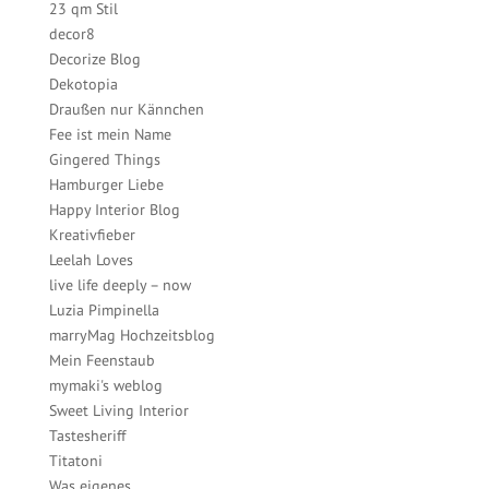
23 qm Stil
decor8
Decorize Blog
Dekotopia
Draußen nur Kännchen
Fee ist mein Name
Gingered Things
Hamburger Liebe
Happy Interior Blog
Kreativfieber
Leelah Loves
live life deeply – now
Luzia Pimpinella
marryMag Hochzeitsblog
Mein Feenstaub
mymaki's weblog
Sweet Living Interior
Tastesheriff
Titatoni
Was eigenes