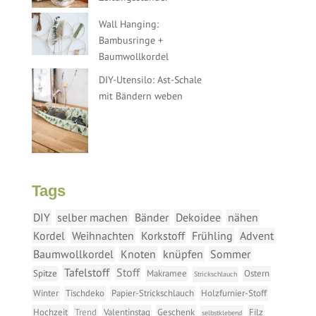
Wall Hanging:
Bambusringe +
Baumwollkordel
DIY-Utensilo: Ast-Schale
mit Bändern weben
Tags
DIY
selber machen
Bänder
Dekoidee
nähen
Kordel
Weihnachten
Korkstoff
Frühling
Advent
Baumwollkordel
Knoten
knüpfen
Sommer
Tafelstoff
Stoff
Spitze
Makramee
Ostern
Strickschlauch
Winter
Tischdeko
Papier-Strickschlauch
Holzfurnier-Stoff
Hochzeit
Trend
Valentinstag
Geschenk
Filz
selbstklebend