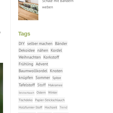
Schale mit Bändern
weben
n
Tags
DIY
selber machen
Bänder
Dekoidee
nähen
Kordel
Weihnachten
Korkstoff
Frühling
Advent
Baumwollkordel
Knoten
knüpfen
Sommer
Spitze
Tafelstoff
Stoff
Makramee
Ostern
Winter
Strickschlauch
Tischdeko
Papier-Strickschlauch
Holzfurnier-Stoff
Hochzeit
Trend