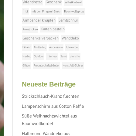
Valentinstag
Geschenk
selbstklebend
Filz
mit den Fingern häkeln
Baumwollspitze
Armbänder knüpfen
Samtschnur
Karten basteln
Armstricken
Geschenke verpacken
Wanddeko
häkeln
Muttertag
Accessoire
Jutekordel
Herbst
Outdoor
Interieur
Samt
utensilo
Glitzer
Freundschaftsbänder
Kunstfell-Schnur
Neueste Beiträge
Strickschlauch-Kranz flechten
Lampenschirm aus Cotton Raffia
Süße Weihnachtswichtel aus
Baumwollkordel
Halbmond Wanddeko aus