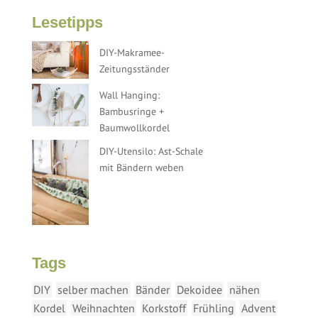
Lesetipps
DIY-Makramee-
Zeitungsständer
Wall Hanging:
Bambusringe +
Baumwollkordel
DIY-Utensilo: Ast-Schale
mit Bändern weben
Tags
DIY
selber machen
Bänder
Dekoidee
nähen
Kordel
Weihnachten
Korkstoff
Frühling
Advent