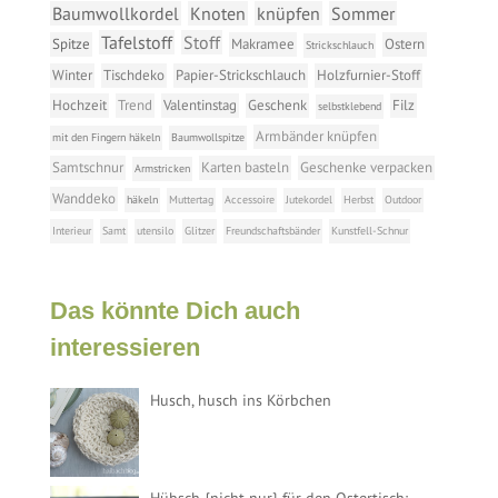
Baumwollkordel
Knoten
knüpfen
Sommer
Tafelstoff
Stoff
Spitze
Makramee
Ostern
Strickschlauch
Winter
Tischdeko
Papier-Strickschlauch
Holzfurnier-Stoff
Hochzeit
Trend
Valentinstag
Geschenk
Filz
selbstklebend
Armbänder knüpfen
mit den Fingern häkeln
Baumwollspitze
Samtschnur
Karten basteln
Geschenke verpacken
Armstricken
Wanddeko
häkeln
Muttertag
Accessoire
Jutekordel
Herbst
Outdoor
Interieur
Samt
utensilo
Glitzer
Freundschaftsbänder
Kunstfell-Schnur
Das könnte Dich auch
interessieren
Husch, husch ins Körbchen