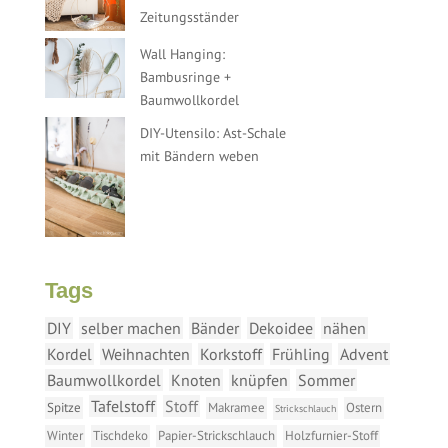
Zeitungsständer
Wall Hanging:
Bambusringe +
Baumwollkordel
DIY-Utensilo: Ast-Schale
mit Bändern weben
Tags
DIY
selber machen
Bänder
Dekoidee
nähen
Kordel
Weihnachten
Korkstoff
Frühling
Advent
Baumwollkordel
Knoten
knüpfen
Sommer
Tafelstoff
Stoff
Spitze
Makramee
Ostern
Strickschlauch
Winter
Tischdeko
Papier-Strickschlauch
Holzfurnier-Stoff