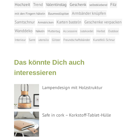
Hochzeit
Trend
Valentinstag
Geschenk
Filz
selbstklebend
Armbänder knüpfen
mit den Fingern häkeln
Baumwollspitze
Samtschnur
Karten basteln
Geschenke verpacken
Armstricken
Wanddeko
häkeln
Muttertag
Accessoire
Jutekordel
Herbst
Outdoor
Interieur
Samt
utensilo
Glitzer
Freundschaftsbänder
Kunstfell-Schnur
Das könnte Dich auch
interessieren
Lampendesign mit Holzstruktur
Safe in cork – Korkstoff-Tablet-Hülle