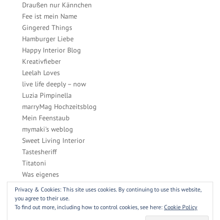
Draußen nur Kännchen
Fee ist mein Name
Gingered Things
Hamburger Liebe
Happy Interior Blog
Kreativfieber
Leelah Loves
live life deeply – now
Luzia Pimpinella
marryMag Hochzeitsblog
Mein Feenstaub
mymaki's weblog
Sweet Living Interior
Tastesheriff
Titatoni
Was eigenes
Zucker, Zimt & Liebe
Privacy & Cookies: This site uses cookies. By continuing to use this website,
you agree to their use.
To find out more, including how to control cookies, see here:
Cookie Policy