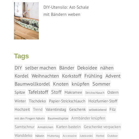
DIY-Utensilo: Ast-Schale
mit Bändern weben
Tags
DIY
selber machen
Bänder
Dekoidee
nähen
Kordel
Weihnachten
Korkstoff
Frühling
Advent
Baumwollkordel
Knoten
knüpfen
Sommer
Tafelstoff
Stoff
Spitze
Makramee
Ostern
Strickschlauch
Winter
Tischdeko
Papier-Strickschlauch
Holzfurnier-Stoff
Hochzeit
Trend
Valentinstag
Geschenk
Filz
selbstklebend
Armbänder knüpfen
mit den Fingern häkeln
Baumwollspitze
Samtschnur
Karten basteln
Geschenke verpacken
Armstricken
Wanddeko
häkeln
Muttertag
Accessoire
Jutekordel
Herbst
Outdoor