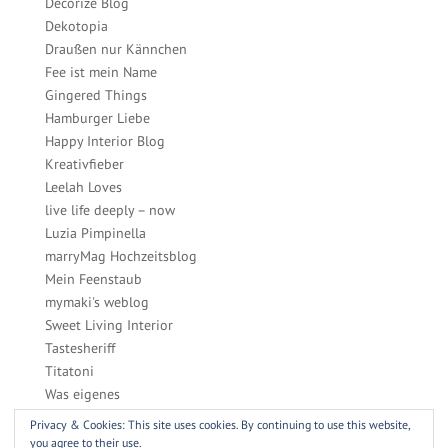
Decorize Blog
Dekotopia
Draußen nur Kännchen
Fee ist mein Name
Gingered Things
Hamburger Liebe
Happy Interior Blog
Kreativfieber
Leelah Loves
live life deeply – now
Luzia Pimpinella
marryMag Hochzeitsblog
Mein Feenstaub
mymaki's weblog
Sweet Living Interior
Tastesheriff
Titatoni
Was eigenes
Zucker, Zimt & Liebe
Privacy & Cookies: This site uses cookies. By continuing to use this website,
you agree to their use.