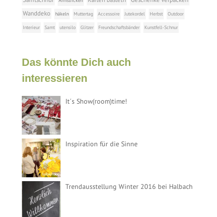
Armstricken
Wanddeko
häkeln
Muttertag
Accessoire
Jutekordel
Herbst
Outdoor
Interieur
Samt
utensilo
Glitzer
Freundschaftsbänder
Kunstfell-Schnur
Das könnte Dich auch
interessieren
It´s Show(room)time!
Inspiration für die Sinne
Trendausstellung Winter 2016 bei Halbach