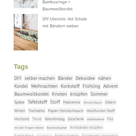
Bambusringe +
Baumwollkordel
DIY-Utensilo: Ast-Schale
mit Bändern weben
Tags
DIY
selber machen
Bänder
Dekoidee
nähen
Kordel
Weihnachten
Korkstoff
Frühling
Advent
Baumwollkordel
Knoten
knüpfen
Sommer
Tafelstoff
Stoff
Spitze
Makramee
Ostern
Strickschlauch
Winter
Tischdeko
Papier-Strickschlauch
Holzfurnier-Stoff
Hochzeit
Trend
Valentinstag
Geschenk
Filz
selbstklebend
Armbänder knüpfen
mit den Fingern häkeln
Baumwollspitze
Samtschnur
Karten basteln
Geschenke verpacken