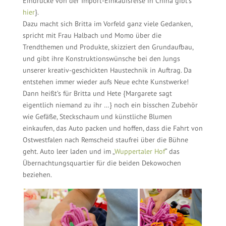
Eindrücke von der Import-Einkaufsreise in China gibt’s
hier
}.
Dazu macht sich Britta im Vorfeld ganz viele Gedanken,
spricht mit Frau Halbach und Momo über die
Trendthemen und Produkte, skizziert den Grundaufbau,
und gibt ihre Konstruktionswünsche bei den Jungs
unserer kreativ-geschickten Haustechnik in Auftrag. Da
entstehen immer wieder aufs Neue echte Kunstwerke!
Dann heißt’s für Britta und Hete {Margarete sagt
eigentlich niemand zu ihr …} noch ein bisschen Zubehör
wie Gefäße, Steckschaum und künstliche Blumen
einkaufen, das Auto packen und hoffen, dass die Fahrt von
Ostwestfalen nach Remscheid staufrei über die Bühne
geht. Auto leer laden und im „
Wuppertaler Hof
“ das
Übernachtungsquartier für die beiden Dekowochen
beziehen.