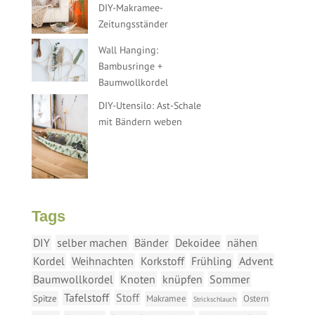
DIY-Makramee-
Zeitungsständer
Wall Hanging:
Bambusringe +
Baumwollkordel
DIY-Utensilo: Ast-Schale
mit Bändern weben
Tags
DIY
selber machen
Bänder
Dekoidee
nähen
Kordel
Weihnachten
Korkstoff
Frühling
Advent
Baumwollkordel
Knoten
knüpfen
Sommer
Tafelstoff
Stoff
Spitze
Makramee
Ostern
Strickschlauch