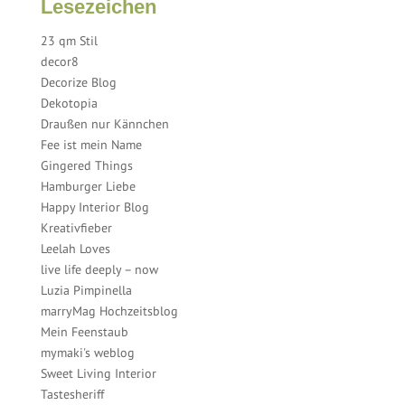
Lesezeichen
23 qm Stil
decor8
Decorize Blog
Dekotopia
Draußen nur Kännchen
Fee ist mein Name
Gingered Things
Hamburger Liebe
Happy Interior Blog
Kreativfieber
Leelah Loves
live life deeply – now
Luzia Pimpinella
marryMag Hochzeitsblog
Mein Feenstaub
mymaki's weblog
Sweet Living Interior
Tastesheriff