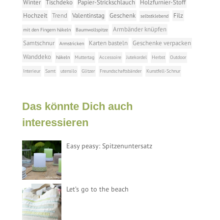
Winter
Tischdeko
Papier-Strickschlauch
Holzfurnier-Stoff
Hochzeit
Trend
Valentinstag
Geschenk
Filz
selbstklebend
Armbänder knüpfen
mit den Fingern häkeln
Baumwollspitze
Samtschnur
Karten basteln
Geschenke verpacken
Armstricken
Wanddeko
häkeln
Muttertag
Accessoire
Jutekordel
Herbst
Outdoor
Interieur
Samt
utensilo
Glitzer
Freundschaftsbänder
Kunstfell-Schnur
Das könnte Dich auch
interessieren
Easy peasy: Spitzenuntersatz
Let’s go to the beach