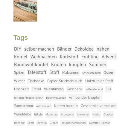
Tags
DIY
selber machen
Bänder
Dekoidee
nähen
Kordel
Weihnachten
Korkstoff
Frühling
Advent
Baumwollkordel
Knoten
knüpfen
Sommer
Tafelstoff
Stoff
Spitze
Makramee
Ostern
Strickschlauch
Winter
Tischdeko
Papier-Strickschlauch
Holzfurnier-Stoff
Hochzeit
Trend
Valentinstag
Geschenk
Filz
selbstklebend
Armbänder knüpfen
mit den Fingern häkeln
Baumwollspitze
Samtschnur
Karten basteln
Geschenke verpacken
Armstricken
Wanddeko
häkeln
Muttertag
Accessoire
Jutekordel
Herbst
Outdoor
Interieur
Samt
utensilo
Glitzer
Freundschaftsbänder
Kunstfell-Schnur