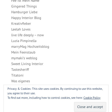
Fee ist mein Name
Gingered Things
Hamburger Liebe
Happy Interior Blog
Kreativfieber
Leelah Loves
live life deeply – now
Luzia Pimpinella
marryMag Hochzeitsblog
Mein Feenstaub
mymaki's weblog
Sweet Living Interior
Tastesheriff
Titatoni
Was eigenes
Zucker, Zimt & Liebe
Privacy & Cookies: This site uses cookies. By continuing to use this website,
you agree to their use.
To find out more, including how to control cookies, see here:
Cookie Policy
WordPress Themes designed by Designers Inn