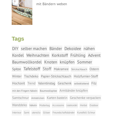
mit Bändern weben
Tags
DIY
selber machen
Bänder
Dekoidee
nähen
Kordel
Weihnachten
Korkstoff
Frühling
Advent
Baumwollkordel
Knoten
knüpfen
Sommer
Tafelstoff
Stoff
Spitze
Makramee
Ostern
Strickschlauch
Winter
Tischdeko
Papier-Strickschlauch
Holzfurnier-Stoff
Hochzeit
Trend
Valentinstag
Geschenk
Filz
selbstklebend
Armbänder knüpfen
mit den Fingern häkeln
Baumwollspitze
Samtschnur
Karten basteln
Geschenke verpacken
Armstricken
Wanddeko
häkeln
Muttertag
Accessoire
Jutekordel
Herbst
Outdoor
Interieur
Samt
utensilo
Glitzer
Freundschaftsbänder
Kunstfell-Schnur