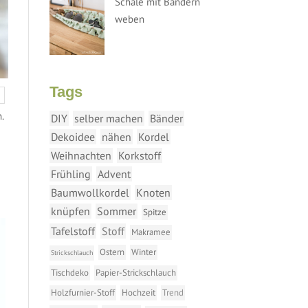
Schale mit Bändern
weben
Tags
.
DIY
selber machen
Bänder
Dekoidee
nähen
Kordel
Weihnachten
Korkstoff
Frühling
Advent
Baumwollkordel
Knoten
knüpfen
Sommer
Spitze
Tafelstoff
Stoff
Makramee
Ostern
Winter
Strickschlauch
Tischdeko
Papier-Strickschlauch
Holzfurnier-Stoff
Hochzeit
Trend