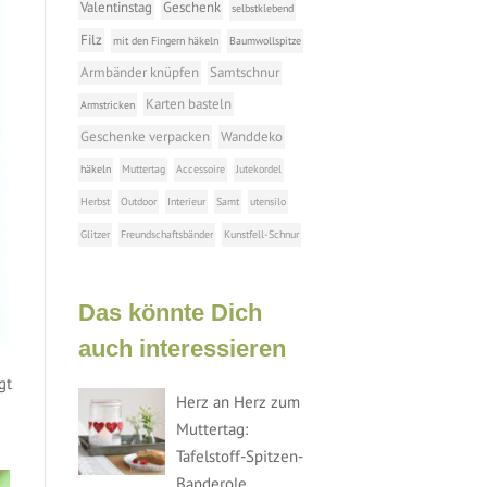
Valentinstag
Geschenk
selbstklebend
Filz
mit den Fingern häkeln
Baumwollspitze
Armbänder knüpfen
Samtschnur
Karten basteln
Armstricken
Geschenke verpacken
Wanddeko
häkeln
Muttertag
Accessoire
Jutekordel
Herbst
Outdoor
Interieur
Samt
utensilo
Glitzer
Freundschaftsbänder
Kunstfell-Schnur
Das könnte Dich
auch interessieren
gt
Herz an Herz zum
Muttertag:
Tafelstoff-Spitzen-
Banderole