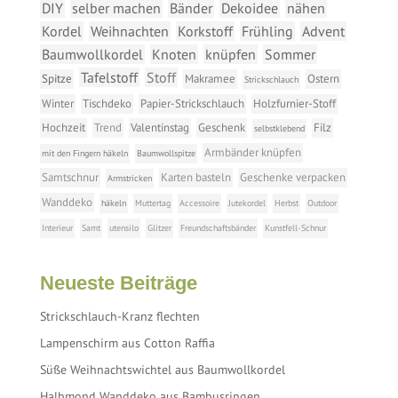
DIY
selber machen
Bänder
Dekoidee
nähen
Kordel
Weihnachten
Korkstoff
Frühling
Advent
Baumwollkordel
Knoten
knüpfen
Sommer
Tafelstoff
Stoff
Spitze
Makramee
Ostern
Strickschlauch
Winter
Tischdeko
Papier-Strickschlauch
Holzfurnier-Stoff
Hochzeit
Trend
Valentinstag
Geschenk
Filz
selbstklebend
Armbänder knüpfen
mit den Fingern häkeln
Baumwollspitze
Samtschnur
Karten basteln
Geschenke verpacken
Armstricken
Wanddeko
häkeln
Muttertag
Accessoire
Jutekordel
Herbst
Outdoor
Interieur
Samt
utensilo
Glitzer
Freundschaftsbänder
Kunstfell-Schnur
Neueste Beiträge
Strickschlauch-Kranz flechten
Lampenschirm aus Cotton Raffia
Süße Weihnachtswichtel aus Baumwollkordel
Halbmond Wanddeko aus Bambusringen