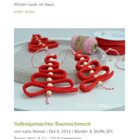
Winter-Look im Haus.
mehr lesen
Selbstgemachter Baumschmuck
von
Jutta Nowak
|
Dez 6, 2016
|
Bänder & Stoffe
,
DIY
,
Papier, Holz & Co.
|
50 Kommentare