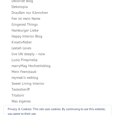
Decorize Blog
Dekotopia
Draußen nur Kännchen
Fee ist mein Name
Gingered Things
Hamburger Liebe
Happy Interior Blog
Kreativfieber
Leelah Loves
live life deeply – now
Luzia Pimpinella
marryMag Hochzeitsblog
Mein Feenstaub
mymaki's weblog
Sweet Living Interior
Tastesheriff
Titatoni
Was eigenes
Zucker, Zimt & Liebe
Privacy & Cookies: This site uses cookies. By continuing to use this website,
you agree to their use.