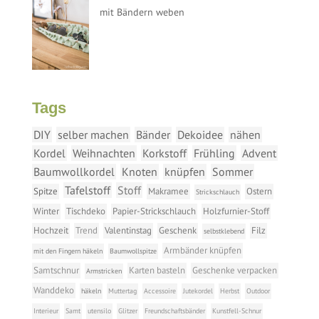
mit Bändern weben
Tags
DIY
selber machen
Bänder
Dekoidee
nähen
Kordel
Weihnachten
Korkstoff
Frühling
Advent
Baumwollkordel
Knoten
knüpfen
Sommer
Tafelstoff
Stoff
Spitze
Makramee
Ostern
Strickschlauch
Winter
Tischdeko
Papier-Strickschlauch
Holzfurnier-Stoff
Hochzeit
Trend
Valentinstag
Geschenk
Filz
selbstklebend
Armbänder knüpfen
mit den Fingern häkeln
Baumwollspitze
Samtschnur
Karten basteln
Geschenke verpacken
Armstricken
Wanddeko
häkeln
Muttertag
Accessoire
Jutekordel
Herbst
Outdoor
Interieur
Samt
utensilo
Glitzer
Freundschaftsbänder
Kunstfell-Schnur