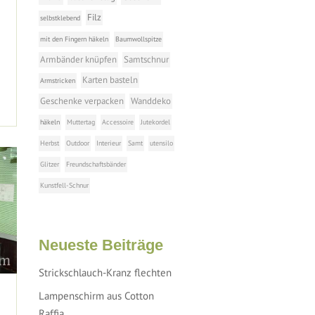
Filz
selbstklebend
mit den Fingern häkeln
Baumwollspitze
Armbänder knüpfen
Samtschnur
Karten basteln
Armstricken
Geschenke verpacken
Wanddeko
häkeln
Muttertag
Accessoire
Jutekordel
Herbst
Outdoor
Interieur
Samt
utensilo
Glitzer
Freundschaftsbänder
Kunstfell-Schnur
Neueste Beiträge
Strickschlauch-Kranz flechten
Lampenschirm aus Cotton
Raffia