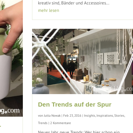
kreativ sind, Bänder und Accessoires...
mehr lesen
Den Trends auf der Spur
von
Jutta Nowak
|
Feb 23, 2016
|
Insights
,
Inspirations
,
Stories
,
Trends
| 2 Kommentare
r
Neues Jahr, neue Trends: Wer hier schon ein