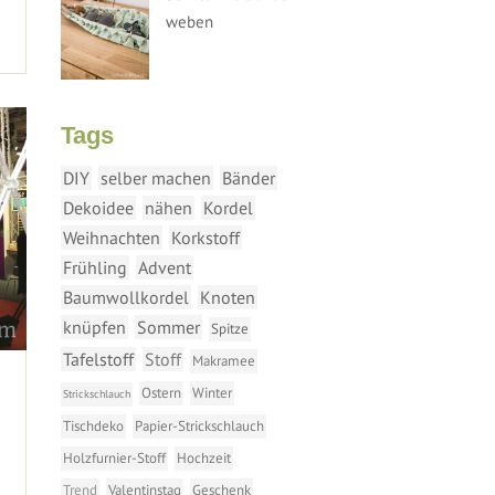
weben
Tags
DIY
selber machen
Bänder
Dekoidee
nähen
Kordel
Weihnachten
Korkstoff
Frühling
Advent
Baumwollkordel
Knoten
knüpfen
Sommer
Spitze
Tafelstoff
Stoff
Makramee
Ostern
Winter
Strickschlauch
Tischdeko
Papier-Strickschlauch
Holzfurnier-Stoff
Hochzeit
Trend
Valentinstag
Geschenk