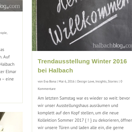
eople
,
das
n. Auf
Trendausstellung Winter 2016
 Halbach
bei Halbach
ker Elmar
a – eine
von
Eva Bona
|
Mai 6, 2016
|
Design Love
,
Insights
,
Stories
| 0
Kommentare
Am letzten Samstag war es wieder so weit: bevor
wir unser Ausstellungshaus ausräumen und
komplett auf den Kopf stellen, um die neue
Kollektion Sommer 2017 { ! } zu dekorieren, öffne
wir unsere Türen und laden alle ein, die gerne