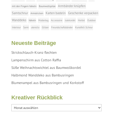
Armbänder knüpfen
mit den Fingern häkeln
Baumwollspitze
Samtschnur
Karten basteln
Geschenke verpacken
Armstricken
Wanddeko
häkeln
Muttertag
Accessoire
Jutekordel
Herbst
Outdoor
Interieur
Samt
utensilo
Glitzer
Freundschaftsbänder
Kunstfell-Schnur
Neueste Beiträge
Strickschlauch-Kranz flechten
Lampenschirm aus Cotton Raffia
Süße Weihnachtswichtel aus Baumwollkordel
Halbmond Wanddeko aus Bambusringen
Blumenampel aus Bambusringen und Korkstoff
Kreativer Rückblick