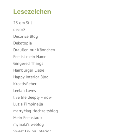
Lesezeichen
23 qm Stil
decor8
Decorize Blog
Dekotopia
Draußen nur Kännchen
Fee ist mein Name
Gingered Things
Hamburger Liebe
Happy Interior Blog
Kreativfieber
Leelah Loves
live life deeply – now
Luzia Pimpinella
marryMag Hochzeitsblog
Mein Feenstaub
mymaki's weblog
Sweet Living Interior