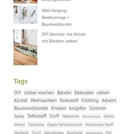
Wall Hanging:
Bambusringe +
Baumwollkordel
DIY-Utensilo: Ast-Schale
mit Bändern weben
Tags
DIY
selber machen
Bänder
Dekoidee
nähen
Kordel
Weihnachten
Korkstoff
Frühling
Advent
Baumwollkordel
Knoten
knüpfen
Sommer
Tafelstoff
Stoff
Spitze
Makramee
Ostern
Strickschlauch
Winter
Tischdeko
Papier-Strickschlauch
Holzfurnier-Stoff
Hochzeit
Trend
Valentinstag
Geschenk
Filz
selbstklebend