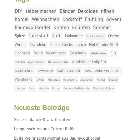
DIY
selber machen
Bänder
Dekoidee
nähen
Kordel
Weihnachten
Korkstoff
Frühling
Advent
Baumwollkordel
Knoten
knüpfen
Sommer
Tafelstoff
Stoff
Spitze
Makramee
Ostern
Strickschlauch
Winter
Tischdeko
Papier-Strickschlauch
Holzfurnier-Stoff
Hochzeit
Trend
Valentinstag
Geschenk
Filz
selbstklebend
Armbänder knüpfen
mit den Fingern häkeln
Baumwollspitze
Samtschnur
Karten basteln
Geschenke verpacken
Armstricken
Wanddeko
häkeln
Muttertag
Accessoire
Jutekordel
Herbst
Outdoor
Interieur
Samt
utensilo
Glitzer
Freundschaftsbänder
Kunstfell-Schnur
Neueste Beiträge
Strickschlauch-Kranz flechten
Lampenschirm aus Cotton Raffia
Süße Weihnachtswichtel aus Baumwollkordel