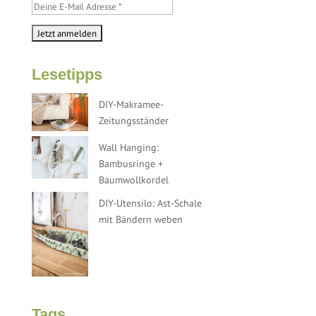
Lesetipps
DIY-Makramee-
Zeitungsständer
Wall Hanging:
Bambusringe +
Baumwollkordel
DIY-Utensilo: Ast-Schale
mit Bändern weben
Tags